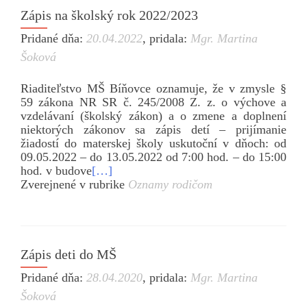
Zápis na školský rok 2022/2023
Pridané dňa:
20.04.2022
,
pridala:
Mgr. Martina
Šoková
Riaditeľstvo MŠ Bíňovce oznamuje, že v zmysle §
59 zákona NR SR č. 245/2008 Z. z. o výchove a
vzdelávaní (školský zákon) a o zmene a doplnení
niektorých zákonov sa zápis detí – prijímanie
žiadostí do materskej školy uskutoční v dňoch: od
09.05.2022 – do 13.05.2022 od 7:00 hod. – do 15:00
hod. v budove
[…]
Zverejnené v rubrike
Oznamy rodičom
Zápis deti do MŠ
Pridané dňa:
28.04.2020
,
pridala:
Mgr. Martina
Šoková