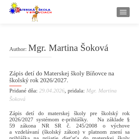
TOGG
Mgr. Martina Šoková
Author:
Zápis detí do Materskej školy Bíňovce na
školský rok 2026/2027.
Pridané dňa:
29.04.2026
,
pridala:
Mgr. Martina
Šoková
Zápis detí do materskej školy pre školský rok
2026/2027 systémom e-prihlášky. Na základe §
59 zákona NR SR č. 245/2008 o výchove
a vzdelávaní (školský zákon) v platnom znení sa
prihláška na prijatie dieťaťa do materskej školy