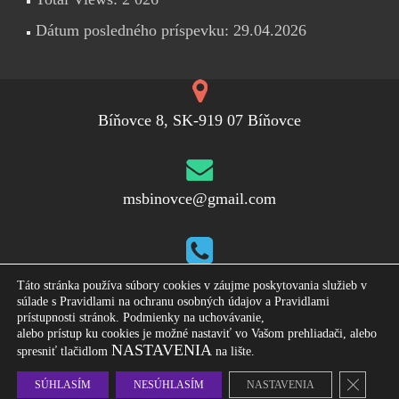
Dátum posledného príspevku:
29.04.2026
Bíňovce 8, SK-919 07 Bíňovce
msbinovce@gmail.com
+421 33 5589 2017
Táto stránka používa súbory cookies v záujme poskytovania služieb v
súlade s Pravidlami na ochranu osobných údajov a Pravidlami
prístupnosti stránok. Podmienky na uchovávanie,
alebo prístup ku cookies je možné nastaviť vo Vašom prehliadači, alebo
NASTAVENIA
spresniť tlačidlom
na lište.
Materská škola Bíňovce ©2018 Všetky práva
vyhradené.
CLOS
SÚHLASÍM
NESÚHLASÍM
NASTAVENIA